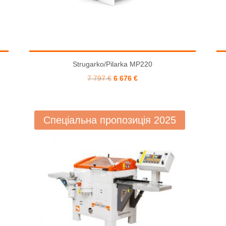
Strugarko/Pilarka MP220
Pierwotna
Aktualna
7 797
€
6 676
€
cena
cena
wynosiła:
wynosi:
7 797 €.
6 676 €.
Спеціальна пропозиція 2025