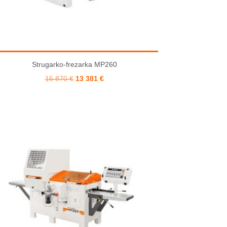
Strugarko-frezarka MP260
Pierwotna
Aktualna
15 870
€
13 381
€
cena
cena
wynosiła:
wynosi:
15 870 €.
13 381 €.