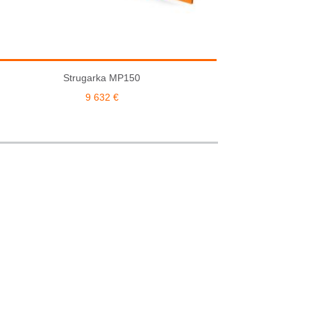
Strugarka MP150
9 632
€