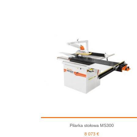
Pilarka stołowa MS300
8 073
€